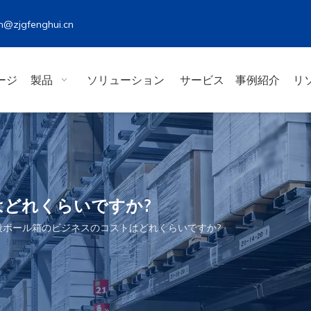
@zjgfenghui.cn
ージ
製品
ソリューション
サービス
事例紹介
リ
どれくらいですか?
段ボール箱のビジネスのコストはどれくらいですか?