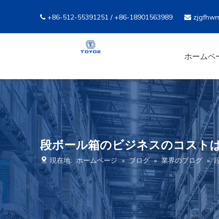
+86-512-55391251 / +86-18901563989
zjgfhwm


ホームペ
段ボール箱のビジネスのコストは
現在地:
ホームページ
»
ブログ
»
業界のブログ
»