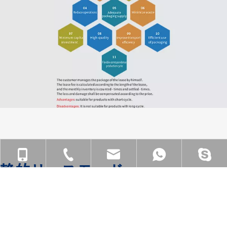
静的リースモード
リースのパッケージはお客様ご自身で管理していただきま
す。
+86-18901563989
+86-512-55391251
zjgfhwm@zjgfenghui.cn
+86-189015
リース料はリース期間に応じて計算されますが、