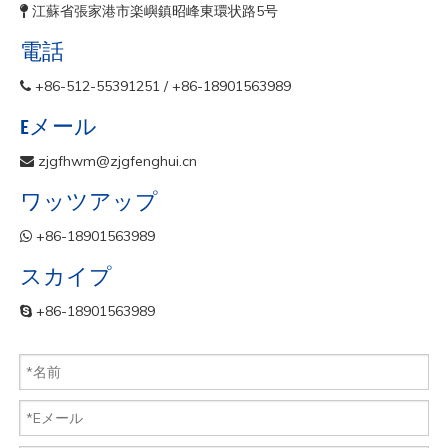
江蘇省張家港市楽嶼鎮昭峰東環状路5号

電話
+86-512-55391251 / +86-18901563989

Eメール
zjgfhwm@zjgfenghui.cn

ワッツアップ
+86-18901563989

スカイプ
+86-18901563989
